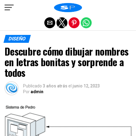
Salir de la versión móvil
DISEÑO
Descubre cómo dibujar nombres
en letras bonitas y sorprende a
todos
Publicado
3 años atrás
el
junio 12, 2023
Por
admin