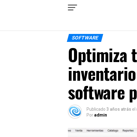
SOFTWARE
Optimiza t
inventario
software 
Publicado
3 años atrás
el
Por
admin