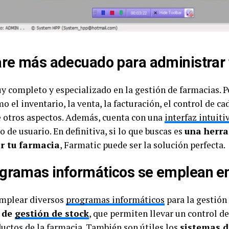
ware más adecuado para administrar
 completo y especializado en la gestión de farmacias. P
o el inventario, la venta, la facturación, el control de c
e otros aspectos. Además, cuenta con una
interfaz intuitiv
 de usuario. En definitiva, si lo que buscas es
una herr
r tu farmacia
, Farmatic puede ser la solución perfecta.
ogramas informáticos se emplean e
emplear diversos
programas informáticos
para la gestión 
 de
gestión de stock
, que permiten llevar un control de
ctos de la farmacia. También son útiles los
sistemas d