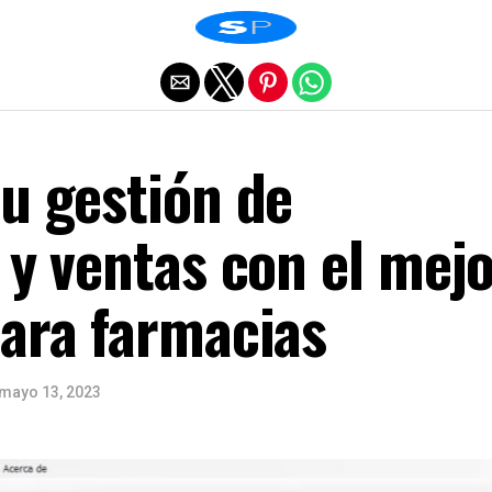
Salir de la versión móvil
u gestión de
 y ventas con el mej
para farmacias
mayo 13, 2023