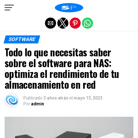
Salir de la versión móvil
SOFTWARE
Todo lo que necesitas saber
sobre el software para NAS:
optimiza el rendimiento de tu
almacenamiento en red
Publicado
3 años atrás
el
mayo 13, 2023
Por
admin