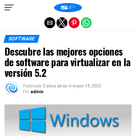
Salir de la versión móvil
SOFTWARE
Descubre las mejores opciones
de software para virtualizar en la
versión 5.2
Publicado
3 años atrás
el
mayo 14, 2023
Por
admin