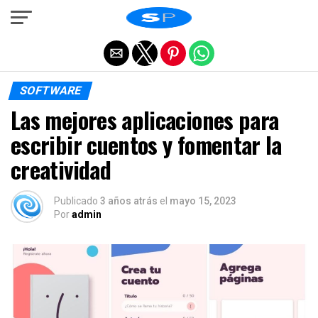
Salir de la versión móvil
SOFTWARE
Las mejores aplicaciones para
escribir cuentos y fomentar la
creatividad
Publicado
3 años atrás
el
mayo 15, 2023
Por
admin