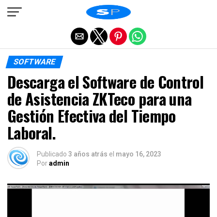
Salir de la versión móvil
SOFTWARE
Descarga el Software de Control
de Asistencia ZKTeco para una
Gestión Efectiva del Tiempo
Laboral.
Publicado
3 años atrás
el
mayo 16, 2023
Por
admin