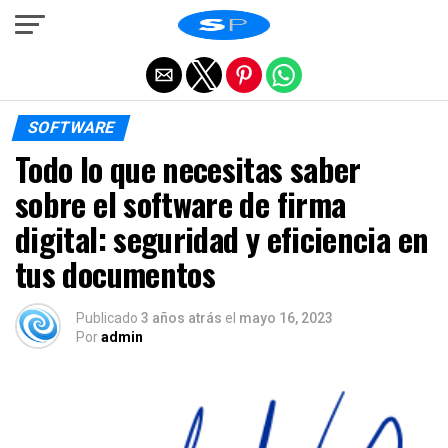
Salir de la versión móvil
SOFTWARE
Todo lo que necesitas saber
sobre el software de firma
digital: seguridad y eficiencia en
tus documentos
Publicado
3 años atrás
el
mayo 16, 2023
Por
admin