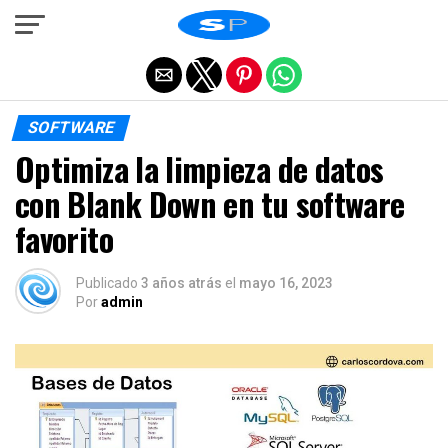
Salir de la versión móvil
SOFTWARE
Optimiza la limpieza de datos
con Blank Down en tu software
favorito
Publicado
3 años atrás
el
mayo 16, 2023
Por
admin