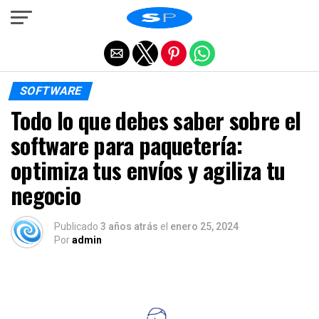
Salir de la versión móvil
SOFTWARE
Todo lo que debes saber sobre el
software para paquetería:
optimiza tus envíos y agiliza tu
negocio
Publicado
3 años atrás
el
enero 25, 2024
Por
admin