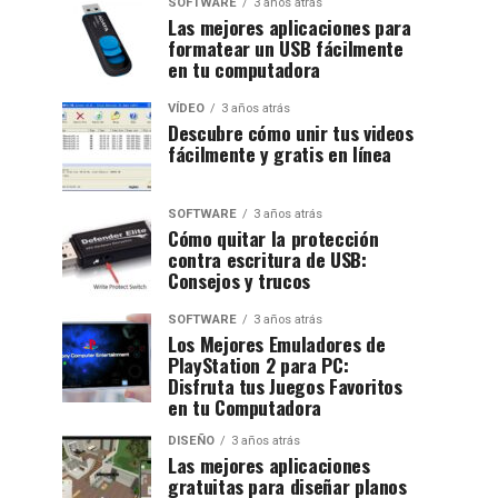
SOFTWARE
3 años atrás
Las mejores aplicaciones para
formatear un USB fácilmente
en tu computadora
VÍDEO
3 años atrás
Descubre cómo unir tus videos
fácilmente y gratis en línea
SOFTWARE
3 años atrás
Cómo quitar la protección
contra escritura de USB:
Consejos y trucos
SOFTWARE
3 años atrás
Los Mejores Emuladores de
PlayStation 2 para PC:
Disfruta tus Juegos Favoritos
en tu Computadora
DISEÑO
3 años atrás
Las mejores aplicaciones
gratuitas para diseñar planos