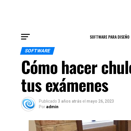
SOFTWARE PARA DISEÑO
SOFTWARE
Cómo hacer chule
tus exámenes
Publicado
3 años atrás
el
mayo 26, 2023
Por
admin