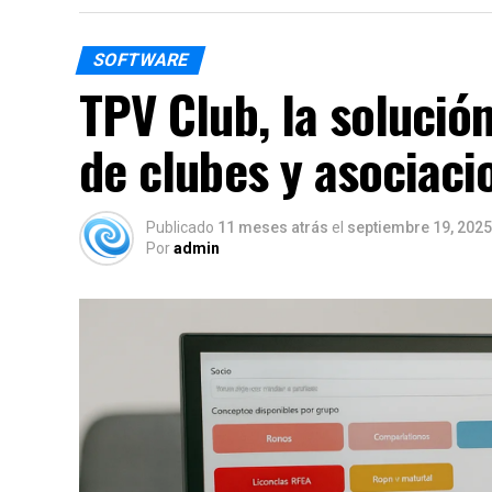
SOFTWARE
TPV Club, la solución
de clubes y asociaci
Publicado
11 meses atrás
el
septiembre 19, 2025
Por
admin