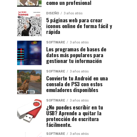
como un profesional
DISEÑO
3 años atrás
5 páginas web para crear
iconos online de forma fácil y
rápida
SOFTWARE
3 años atrás
Los programas de bases de
datos más populares para
gestionar tu información
SOFTWARE
3 años atrás
Convierte tu Android en una
consola de PS3 con estos
emuladores disponibles
SOFTWARE
3 años atrás
¿No puedes escribir en tu
USB? Aprende a quitar la
protección de escritura
fácilmente.
SOFTWARE
3 años atrás