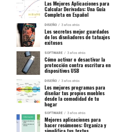
Las Mejores Aplicaciones para
Calcular Derivadas: Una Guía
Completa en Español
DISEÑO
3 años atrás
Los secretos mejor guardados
de los diseñadores de tatuajes
exitosos
SOFTWARE
3 años atrás
Cómo activar o desactivar la
protección contra escritura en
dispositivos USB
DISEÑO
3 años atrás
Los mejores programas para
diseñar tus propios muebles
desde la comodidad de tu
hogar
SOFTWARE
3 años atrás
Mejores aplicaciones para
hacer resúmenes: Organiza y
simplifica tus textos