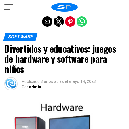
Salir de la versión móvil
SOFTWARE
Divertidos y educativos: juegos
de hardware y software para
niños
Publicado
3 años atrás
el
mayo 14, 2023
Por
admin