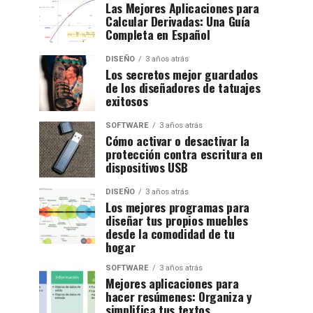
Las Mejores Aplicaciones para
Calcular Derivadas: Una Guía
Completa en Español
DISEÑO
3 años atrás
Los secretos mejor guardados
de los diseñadores de tatuajes
exitosos
SOFTWARE
3 años atrás
Cómo activar o desactivar la
protección contra escritura en
dispositivos USB
DISEÑO
3 años atrás
Los mejores programas para
diseñar tus propios muebles
desde la comodidad de tu
hogar
SOFTWARE
3 años atrás
Mejores aplicaciones para
hacer resúmenes: Organiza y
simplifica tus textos