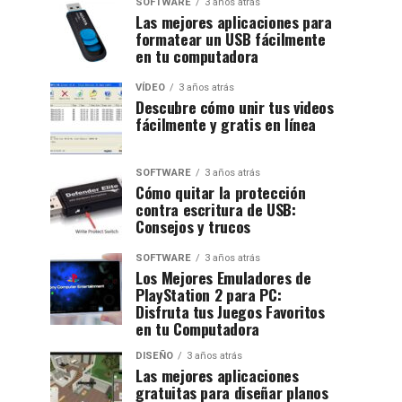
SOFTWARE
3 años atrás
Las mejores aplicaciones para
formatear un USB fácilmente
en tu computadora
VÍDEO
3 años atrás
Descubre cómo unir tus videos
fácilmente y gratis en línea
SOFTWARE
3 años atrás
Cómo quitar la protección
contra escritura de USB:
Consejos y trucos
SOFTWARE
3 años atrás
Los Mejores Emuladores de
PlayStation 2 para PC:
Disfruta tus Juegos Favoritos
en tu Computadora
DISEÑO
3 años atrás
Las mejores aplicaciones
gratuitas para diseñar planos