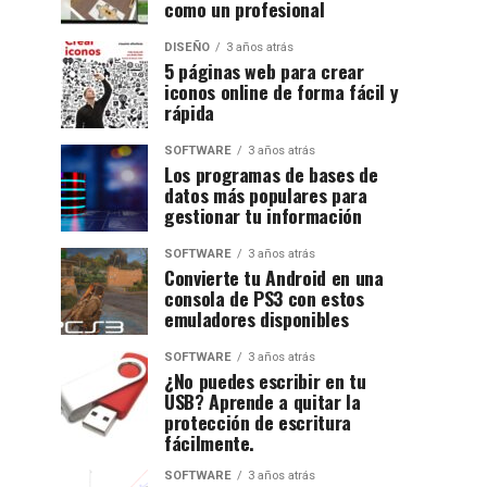
como un profesional
DISEÑO
3 años atrás
5 páginas web para crear
iconos online de forma fácil y
rápida
SOFTWARE
3 años atrás
Los programas de bases de
datos más populares para
gestionar tu información
SOFTWARE
3 años atrás
Convierte tu Android en una
consola de PS3 con estos
emuladores disponibles
SOFTWARE
3 años atrás
¿No puedes escribir en tu
USB? Aprende a quitar la
protección de escritura
fácilmente.
SOFTWARE
3 años atrás