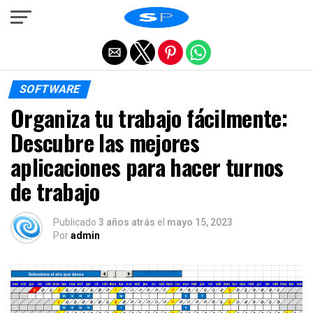
Salir de la versión móvil
SOFTWARE
Organiza tu trabajo fácilmente:
Descubre las mejores
aplicaciones para hacer turnos
de trabajo
Publicado
3 años atrás
el
mayo 15, 2023
Por
admin