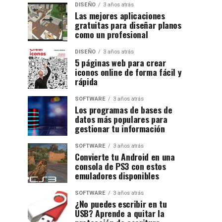
DISEÑO
3 años atrás
Las mejores aplicaciones
gratuitas para diseñar planos
como un profesional
DISEÑO
3 años atrás
5 páginas web para crear
iconos online de forma fácil y
rápida
SOFTWARE
3 años atrás
Los programas de bases de
datos más populares para
gestionar tu información
SOFTWARE
3 años atrás
Convierte tu Android en una
consola de PS3 con estos
emuladores disponibles
SOFTWARE
3 años atrás
¿No puedes escribir en tu
USB? Aprende a quitar la