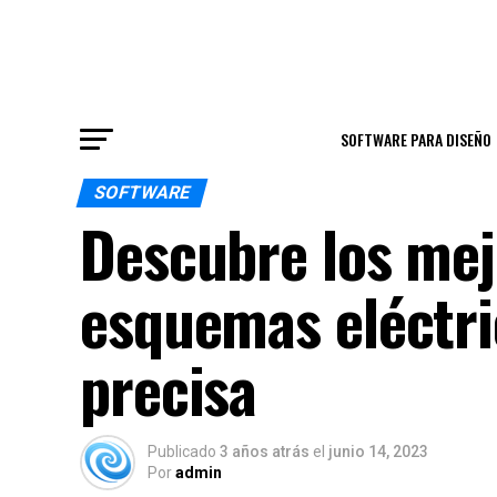
SOFTWARE PARA DISEÑO
SOFTWARE
Descubre los mej
esquemas eléctri
precisa
Publicado
3 años atrás
el
junio 14, 2023
Por
admin