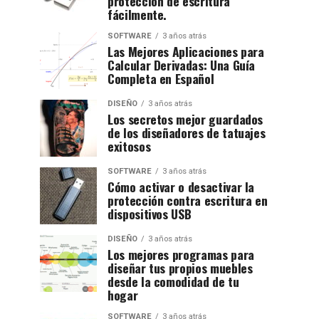
protección de escritura
fácilmente.
SOFTWARE
3 años atrás
Las Mejores Aplicaciones para
Calcular Derivadas: Una Guía
Completa en Español
DISEÑO
3 años atrás
Los secretos mejor guardados
de los diseñadores de tatuajes
exitosos
SOFTWARE
3 años atrás
Cómo activar o desactivar la
protección contra escritura en
dispositivos USB
DISEÑO
3 años atrás
Los mejores programas para
diseñar tus propios muebles
desde la comodidad de tu
hogar
SOFTWARE
3 años atrás