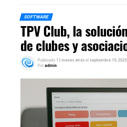
SOFTWARE
TPV Club, la solución
de clubes y asociaci
Publicado
11 meses atrás
el
septiembre 19, 2025
Por
admin