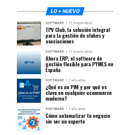
LO + NUEVO
SOFTWARE
11 meses atrás
TPV Club, la solución integral
para la gestión de clubes y
asociaciones
SOFTWARE
11 meses atrás
Ahora ERP, el software de
gestión flexible para PYMES en
España
SOFTWARE
1 año atrás
¿Qué es un PIM y por qué es
clave en cualquier ecommerce
moderno?
SOFTWARE
1 año atrás
Cómo automatizar tu negocio
sin ser un experto