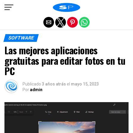
Salir de la versión móvil
SOFTWARE
Las mejores aplicaciones
gratuitas para editar fotos en tu
PC
Publicado
3 años atrás
el
mayo 15, 2023
Por
admin