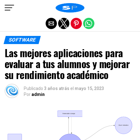
Salir de la versión móvil
SOFTWARE
Las mejores aplicaciones para
evaluar a tus alumnos y mejorar
su rendimiento académico
Publicado
3 años atrás
el
mayo 15, 2023
Por
admin