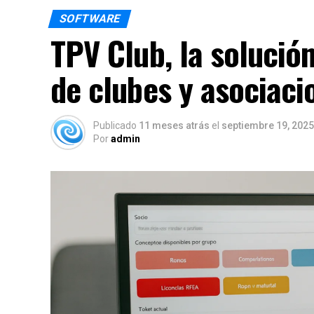
SOFTWARE
TPV Club, la solución
de clubes y asociaci
Publicado
11 meses atrás
el
septiembre 19, 2025
Por
admin