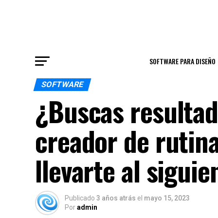
SOFTWARE PARA DISEÑO
SOFTWARE
¿Buscas resulta
creador de rutin
llevarte al siguie
Publicado
3 años atrás
el
mayo 15, 2023
Por
admin