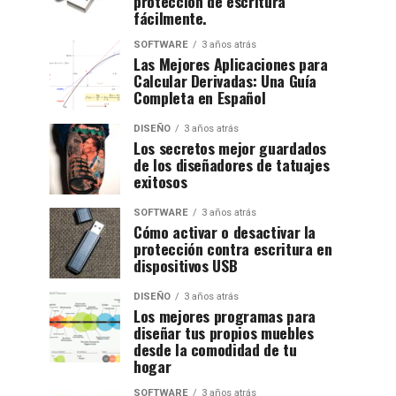
protección de escritura
fácilmente.
SOFTWARE
3 años atrás
Las Mejores Aplicaciones para
Calcular Derivadas: Una Guía
Completa en Español
DISEÑO
3 años atrás
Los secretos mejor guardados
de los diseñadores de tatuajes
exitosos
SOFTWARE
3 años atrás
Cómo activar o desactivar la
protección contra escritura en
dispositivos USB
DISEÑO
3 años atrás
Los mejores programas para
diseñar tus propios muebles
desde la comodidad de tu
hogar
SOFTWARE
3 años atrás