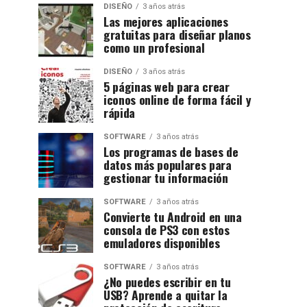
DISEÑO
3 años atrás
Las mejores aplicaciones
gratuitas para diseñar planos
como un profesional
DISEÑO
3 años atrás
5 páginas web para crear
iconos online de forma fácil y
rápida
SOFTWARE
3 años atrás
Los programas de bases de
datos más populares para
gestionar tu información
SOFTWARE
3 años atrás
Convierte tu Android en una
consola de PS3 con estos
emuladores disponibles
SOFTWARE
3 años atrás
¿No puedes escribir en tu
USB? Aprende a quitar la