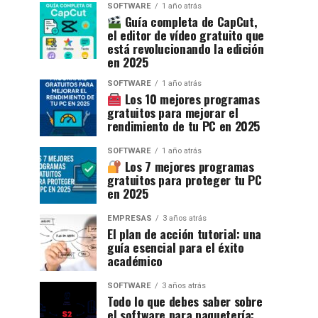
SOFTWARE
1 año atrás
Guía completa de CapCut,
el editor de vídeo gratuito que
está revolucionando la edición
en 2025
SOFTWARE
1 año atrás
Los 10 mejores programas
gratuitos para mejorar el
rendimiento de tu PC en 2025
SOFTWARE
1 año atrás
Los 7 mejores programas
gratuitos para proteger tu PC
en 2025
EMPRESAS
3 años atrás
El plan de acción tutorial: una
guía esencial para el éxito
académico
SOFTWARE
3 años atrás
Todo lo que debes saber sobre
el software para paquetería: