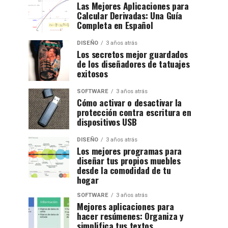
Las Mejores Aplicaciones para
Calcular Derivadas: Una Guía
Completa en Español
DISEÑO
3 años atrás
Los secretos mejor guardados
de los diseñadores de tatuajes
exitosos
SOFTWARE
3 años atrás
Cómo activar o desactivar la
protección contra escritura en
dispositivos USB
DISEÑO
3 años atrás
Los mejores programas para
diseñar tus propios muebles
desde la comodidad de tu
hogar
SOFTWARE
3 años atrás
Mejores aplicaciones para
hacer resúmenes: Organiza y
simplifica tus textos