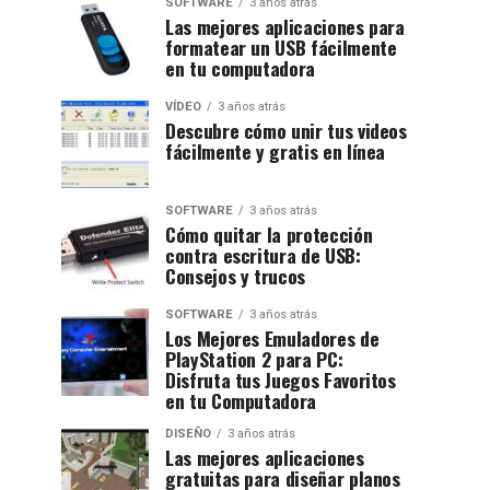
SOFTWARE
3 años atrás
Las mejores aplicaciones para
formatear un USB fácilmente
en tu computadora
VÍDEO
3 años atrás
Descubre cómo unir tus videos
fácilmente y gratis en línea
SOFTWARE
3 años atrás
Cómo quitar la protección
contra escritura de USB:
Consejos y trucos
SOFTWARE
3 años atrás
Los Mejores Emuladores de
PlayStation 2 para PC:
Disfruta tus Juegos Favoritos
en tu Computadora
DISEÑO
3 años atrás
Las mejores aplicaciones
gratuitas para diseñar planos