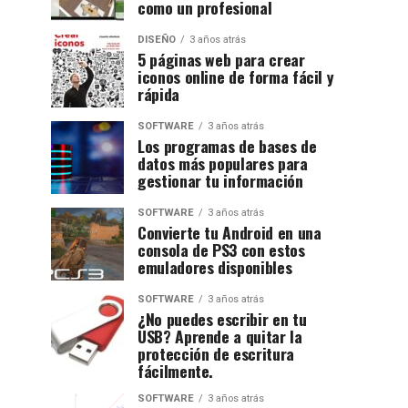
como un profesional
DISEÑO
3 años atrás
5 páginas web para crear
iconos online de forma fácil y
rápida
SOFTWARE
3 años atrás
Los programas de bases de
datos más populares para
gestionar tu información
SOFTWARE
3 años atrás
Convierte tu Android en una
consola de PS3 con estos
emuladores disponibles
SOFTWARE
3 años atrás
¿No puedes escribir en tu
USB? Aprende a quitar la
protección de escritura
fácilmente.
SOFTWARE
3 años atrás