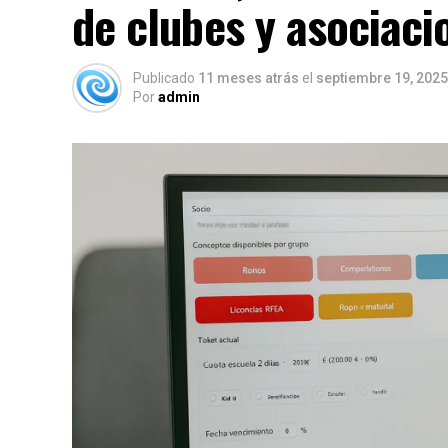
de clubes y asociaci
Publicado
11 meses atrás
el
septiembre 19, 2025
Por
admin