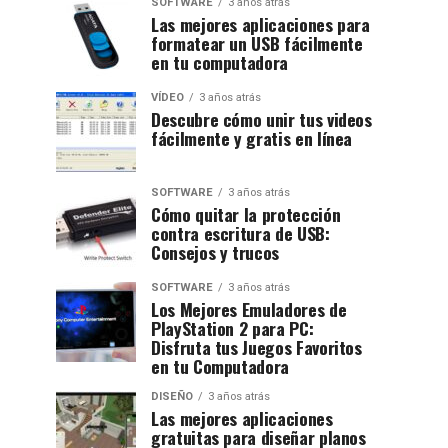
SOFTWARE
3 años atrás
Las mejores aplicaciones para
formatear un USB fácilmente
en tu computadora
VÍDEO
3 años atrás
Descubre cómo unir tus videos
fácilmente y gratis en línea
SOFTWARE
3 años atrás
Cómo quitar la protección
contra escritura de USB:
Consejos y trucos
SOFTWARE
3 años atrás
Los Mejores Emuladores de
PlayStation 2 para PC:
Disfruta tus Juegos Favoritos
en tu Computadora
DISEÑO
3 años atrás
Las mejores aplicaciones
gratuitas para diseñar planos