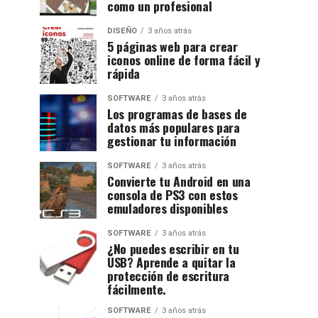
como un profesional
DISEÑO
3 años atrás
5 páginas web para crear
iconos online de forma fácil y
rápida
SOFTWARE
3 años atrás
Los programas de bases de
datos más populares para
gestionar tu información
SOFTWARE
3 años atrás
Convierte tu Android en una
consola de PS3 con estos
emuladores disponibles
SOFTWARE
3 años atrás
¿No puedes escribir en tu
USB? Aprende a quitar la
protección de escritura
fácilmente.
SOFTWARE
3 años atrás