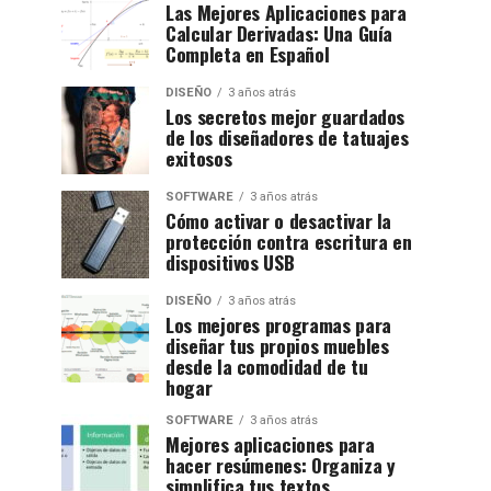
Las Mejores Aplicaciones para
Calcular Derivadas: Una Guía
Completa en Español
DISEÑO
3 años atrás
Los secretos mejor guardados
de los diseñadores de tatuajes
exitosos
SOFTWARE
3 años atrás
Cómo activar o desactivar la
protección contra escritura en
dispositivos USB
DISEÑO
3 años atrás
Los mejores programas para
diseñar tus propios muebles
desde la comodidad de tu
hogar
SOFTWARE
3 años atrás
Mejores aplicaciones para
hacer resúmenes: Organiza y
simplifica tus textos