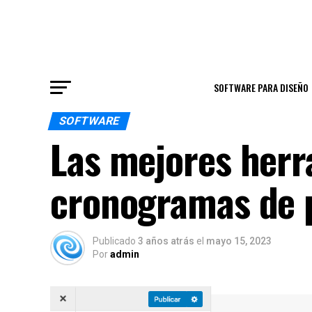
SOFTWARE PARA DISEÑO
SOFTWARE
Las mejores herr
cronogramas de p
Publicado
3 años atrás
el
mayo 15, 2023
Por
admin