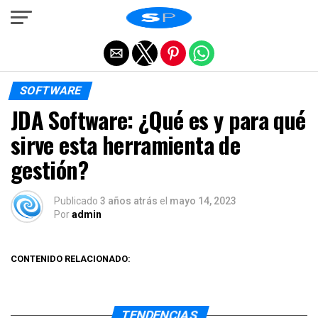
Salir de la versión móvil
SOFTWARE
JDA Software: ¿Qué es y para qué
sirve esta herramienta de
gestión?
Publicado
3 años atrás
el
mayo 14, 2023
Por
admin
CONTENIDO RELACIONADO:
TENDENCIAS