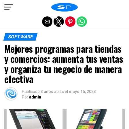
Salir de la versión móvil
SOFTWARE
Mejores programas para tiendas
y comercios: aumenta tus ventas
y organiza tu negocio de manera
efectiva
Publicado
3 años atrás
el
mayo 15, 2023
Por
admin