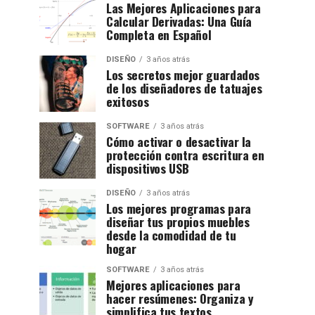
Las Mejores Aplicaciones para
Calcular Derivadas: Una Guía
Completa en Español
DISEÑO
3 años atrás
Los secretos mejor guardados
de los diseñadores de tatuajes
exitosos
SOFTWARE
3 años atrás
Cómo activar o desactivar la
protección contra escritura en
dispositivos USB
DISEÑO
3 años atrás
Los mejores programas para
diseñar tus propios muebles
desde la comodidad de tu
hogar
SOFTWARE
3 años atrás
Mejores aplicaciones para
hacer resúmenes: Organiza y
simplifica tus textos