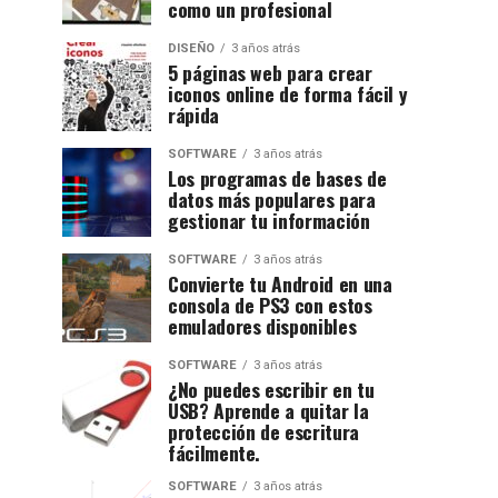
como un profesional
DISEÑO
3 años atrás
5 páginas web para crear
iconos online de forma fácil y
rápida
SOFTWARE
3 años atrás
Los programas de bases de
datos más populares para
gestionar tu información
SOFTWARE
3 años atrás
Convierte tu Android en una
consola de PS3 con estos
emuladores disponibles
SOFTWARE
3 años atrás
¿No puedes escribir en tu
USB? Aprende a quitar la
protección de escritura
fácilmente.
SOFTWARE
3 años atrás