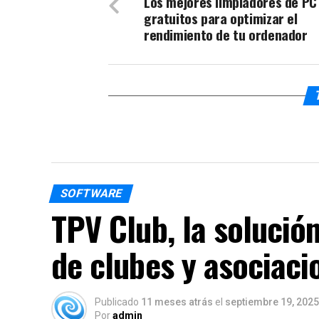
Los mejores limpiadores de PC
gratuitos para optimizar el
rendimiento de tu ordenador
SOFTWARE
TPV Club, la solución
de clubes y asociaci
Publicado
11 meses atrás
el
septiembre 19, 2025
Por
admin