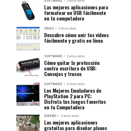
SOFTWARE
3 años atrás
Las mejores aplicaciones para
formatear un USB fácilmente
en tu computadora
VÍDEO
3 años atrás
Descubre cómo unir tus videos
fácilmente y gratis en línea
SOFTWARE
3 años atrás
Cómo quitar la protección
contra escritura de USB:
Consejos y trucos
SOFTWARE
3 años atrás
Los Mejores Emuladores de
PlayStation 2 para PC:
Disfruta tus Juegos Favoritos
en tu Computadora
DISEÑO
3 años atrás
Las mejores aplicaciones
gratuitas para diseñar planos