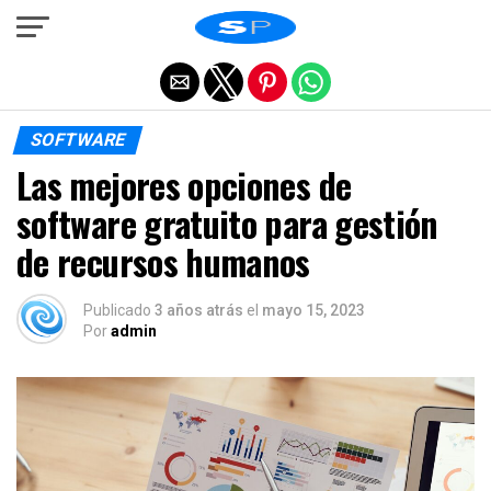
Salir de la versión móvil
SOFTWARE
Las mejores opciones de
software gratuito para gestión
de recursos humanos
Publicado
3 años atrás
el
mayo 15, 2023
Por
admin