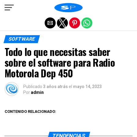
Salir de la versión móvil
SOFTWARE
Todo lo que necesitas saber
sobre el software para Radio
Motorola Dep 450
Publicado
3 años atrás
el
mayo 14, 2023
Por
admin
CONTENIDO RELACIONADO:
TENDENCIAS