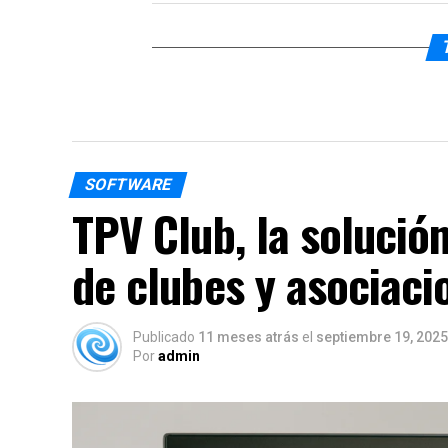
SOFTWARE
TPV Club, la solución
de clubes y asociaci
Publicado
11 meses atrás
el
septiembre 19, 2025
Por
admin