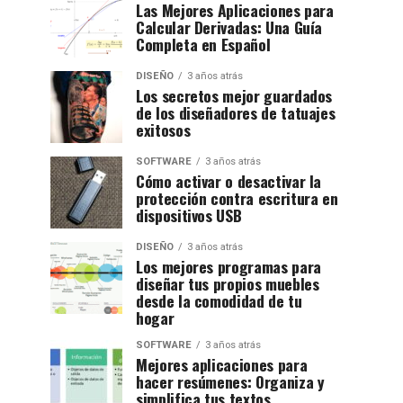
Las Mejores Aplicaciones para
Calcular Derivadas: Una Guía
Completa en Español
DISEÑO
3 años atrás
Los secretos mejor guardados
de los diseñadores de tatuajes
exitosos
SOFTWARE
3 años atrás
Cómo activar o desactivar la
protección contra escritura en
dispositivos USB
DISEÑO
3 años atrás
Los mejores programas para
diseñar tus propios muebles
desde la comodidad de tu
hogar
SOFTWARE
3 años atrás
Mejores aplicaciones para
hacer resúmenes: Organiza y
simplifica tus textos