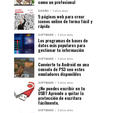
como un profesional
DISEÑO
3 años atrás
5 páginas web para crear
iconos online de forma fácil y
rápida
SOFTWARE
3 años atrás
Los programas de bases de
datos más populares para
gestionar tu información
SOFTWARE
3 años atrás
Convierte tu Android en una
consola de PS3 con estos
emuladores disponibles
SOFTWARE
3 años atrás
¿No puedes escribir en tu
USB? Aprende a quitar la
protección de escritura
fácilmente.
SOFTWARE
3 años atrás