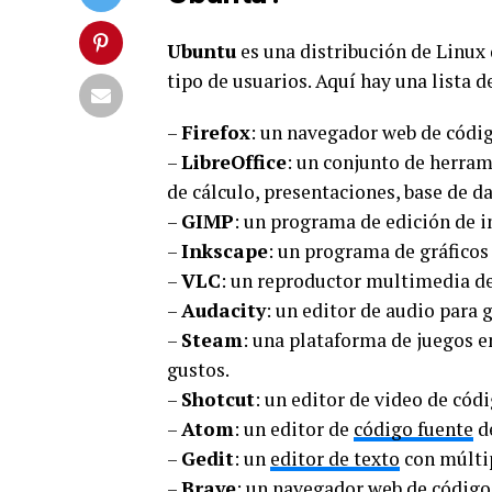
Ubuntu
es una distribución de Linux
tipo de usuarios. Aquí hay una lista 
–
Firefox
: un navegador web de códig
–
LibreOffice
: un conjunto de herram
de cálculo, presentaciones, base de da
–
GIMP
: un programa de edición de 
–
Inkscape
: un programa de gráficos 
–
VLC
: un reproductor multimedia de
–
Audacity
: un editor de audio para 
–
Steam
: una plataforma de juegos e
gustos.
–
Shotcut
: un editor de video de cód
–
Atom
: un editor de
código fuente
de
–
Gedit
: un
editor de texto
con múltip
–
Brave
: un navegador web de código 