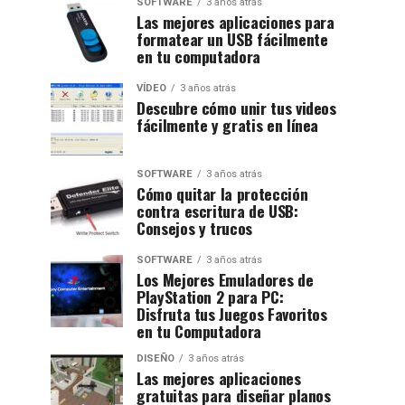
SOFTWARE
3 años atrás
Las mejores aplicaciones para
formatear un USB fácilmente
en tu computadora
VÍDEO
3 años atrás
Descubre cómo unir tus videos
fácilmente y gratis en línea
SOFTWARE
3 años atrás
Cómo quitar la protección
contra escritura de USB:
Consejos y trucos
SOFTWARE
3 años atrás
Los Mejores Emuladores de
PlayStation 2 para PC:
Disfruta tus Juegos Favoritos
en tu Computadora
DISEÑO
3 años atrás
Las mejores aplicaciones
gratuitas para diseñar planos