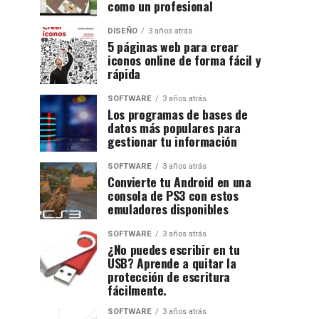
como un profesional
DISEÑO
3 años atrás
5 páginas web para crear
iconos online de forma fácil y
rápida
SOFTWARE
3 años atrás
Los programas de bases de
datos más populares para
gestionar tu información
SOFTWARE
3 años atrás
Convierte tu Android en una
consola de PS3 con estos
emuladores disponibles
SOFTWARE
3 años atrás
¿No puedes escribir en tu
USB? Aprende a quitar la
protección de escritura
fácilmente.
SOFTWARE
3 años atrás