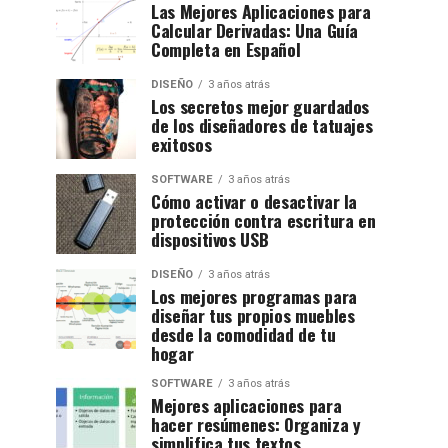
Las Mejores Aplicaciones para
Calcular Derivadas: Una Guía
Completa en Español
DISEÑO
3 años atrás
Los secretos mejor guardados
de los diseñadores de tatuajes
exitosos
SOFTWARE
3 años atrás
Cómo activar o desactivar la
protección contra escritura en
dispositivos USB
DISEÑO
3 años atrás
Los mejores programas para
diseñar tus propios muebles
desde la comodidad de tu
hogar
SOFTWARE
3 años atrás
Mejores aplicaciones para
hacer resúmenes: Organiza y
simplifica tus textos