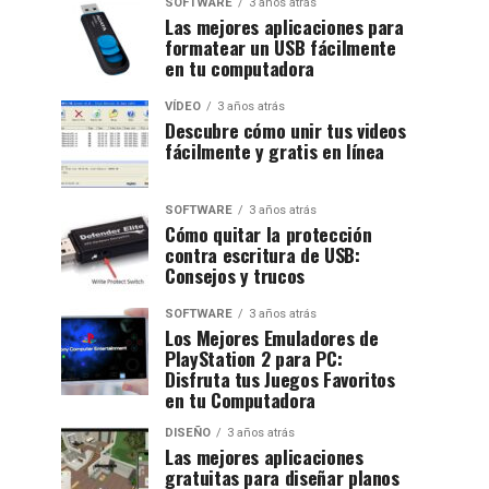
SOFTWARE
3 años atrás
Las mejores aplicaciones para
formatear un USB fácilmente
en tu computadora
VÍDEO
3 años atrás
Descubre cómo unir tus videos
fácilmente y gratis en línea
SOFTWARE
3 años atrás
Cómo quitar la protección
contra escritura de USB:
Consejos y trucos
SOFTWARE
3 años atrás
Los Mejores Emuladores de
PlayStation 2 para PC:
Disfruta tus Juegos Favoritos
en tu Computadora
DISEÑO
3 años atrás
Las mejores aplicaciones
gratuitas para diseñar planos