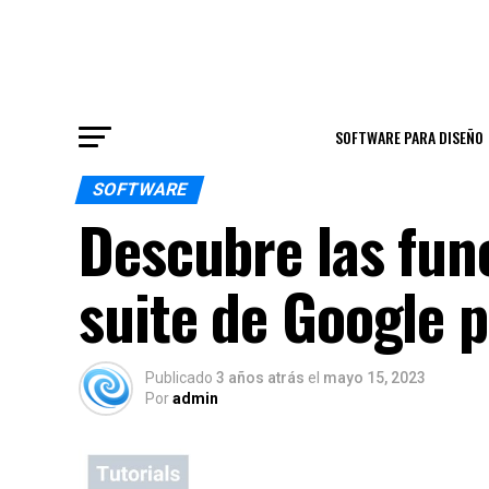
SOFTWARE PARA DISEÑO
SOFTWARE
Descubre las func
suite de Google 
Publicado
3 años atrás
el
mayo 15, 2023
Por
admin