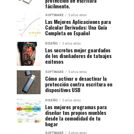
protección de escritura
fácilmente.
SOFTWARE
3 años atrás
Las Mejores Aplicaciones para
Calcular Derivadas: Una Guía
Completa en Español
DISEÑO
3 años atrás
Los secretos mejor guardados
de los diseñadores de tatuajes
exitosos
SOFTWARE
3 años atrás
Cómo activar o desactivar la
protección contra escritura en
dispositivos USB
DISEÑO
3 años atrás
Los mejores programas para
diseñar tus propios muebles
desde la comodidad de tu
hogar
SOFTWARE
3 años atrás