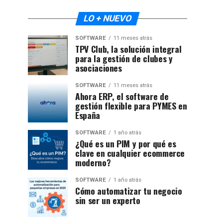
LO + NUEVO
SOFTWARE
11 meses atrás
TPV Club, la solución integral
para la gestión de clubes y
asociaciones
SOFTWARE
11 meses atrás
Ahora ERP, el software de
gestión flexible para PYMES en
España
SOFTWARE
1 año atrás
¿Qué es un PIM y por qué es
clave en cualquier ecommerce
moderno?
SOFTWARE
1 año atrás
Cómo automatizar tu negocio
sin ser un experto