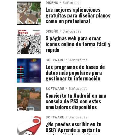
DISEÑO
3 años atrás
Las mejores aplicaciones
gratuitas para diseñar planos
como un profesional
DISEÑO
3 años atrás
5 páginas web para crear
iconos online de forma fácil y
rápida
SOFTWARE
3 años atrás
Los programas de bases de
datos más populares para
gestionar tu información
SOFTWARE
3 años atrás
Convierte tu Android en una
consola de PS3 con estos
emuladores disponibles
SOFTWARE
3 años atrás
¿No puedes escribir en tu
USB? Aprende a quitar la