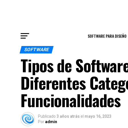
SOFTWARE PARA DISEÑO
SOFTWARE
Tipos de Software
Diferentes Categ
Funcionalidades
Publicado
3 años atrás
el
mayo 16, 2023
Por
admin