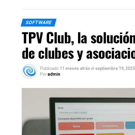
SOFTWARE
TPV Club, la solución
de clubes y asociaci
Publicado
11 meses atrás
el
septiembre 19, 2025
Por
admin