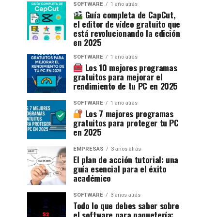
SOFTWARE
1 año atrás
Guía completa de CapCut,
el editor de vídeo gratuito que
está revolucionando la edición
en 2025
SOFTWARE
1 año atrás
Los 10 mejores programas
gratuitos para mejorar el
rendimiento de tu PC en 2025
SOFTWARE
1 año atrás
Los 7 mejores programas
gratuitos para proteger tu PC
en 2025
EMPRESAS
3 años atrás
El plan de acción tutorial: una
guía esencial para el éxito
académico
SOFTWARE
3 años atrás
Todo lo que debes saber sobre
el software para paquetería: