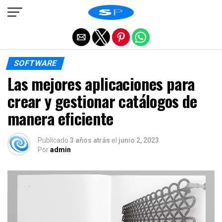
Salir de la versión móvil
SOFTWARE
Las mejores aplicaciones para
crear y gestionar catálogos de
manera eficiente
Publicado
3 años atrás
el
junio 2, 2023
Por
admin