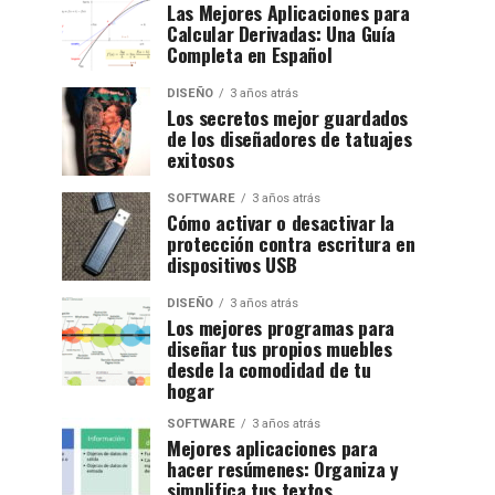
Las Mejores Aplicaciones para
Calcular Derivadas: Una Guía
Completa en Español
DISEÑO
3 años atrás
Los secretos mejor guardados
de los diseñadores de tatuajes
exitosos
SOFTWARE
3 años atrás
Cómo activar o desactivar la
protección contra escritura en
dispositivos USB
DISEÑO
3 años atrás
Los mejores programas para
diseñar tus propios muebles
desde la comodidad de tu
hogar
SOFTWARE
3 años atrás
Mejores aplicaciones para
hacer resúmenes: Organiza y
simplifica tus textos