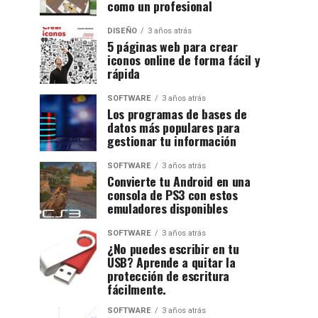
como un profesional
DISEÑO
3 años atrás
5 páginas web para crear
iconos online de forma fácil y
rápida
SOFTWARE
3 años atrás
Los programas de bases de
datos más populares para
gestionar tu información
SOFTWARE
3 años atrás
Convierte tu Android en una
consola de PS3 con estos
emuladores disponibles
SOFTWARE
3 años atrás
¿No puedes escribir en tu
USB? Aprende a quitar la
protección de escritura
fácilmente.
SOFTWARE
3 años atrás