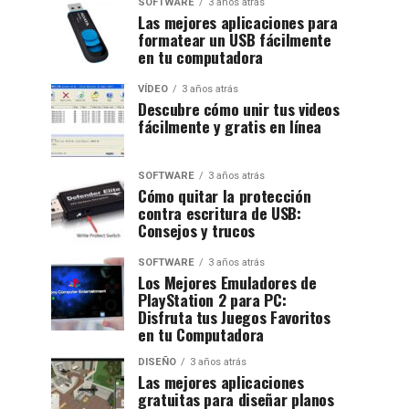
SOFTWARE
3 años atrás
Las mejores aplicaciones para
formatear un USB fácilmente
en tu computadora
VÍDEO
3 años atrás
Descubre cómo unir tus videos
fácilmente y gratis en línea
SOFTWARE
3 años atrás
Cómo quitar la protección
contra escritura de USB:
Consejos y trucos
SOFTWARE
3 años atrás
Los Mejores Emuladores de
PlayStation 2 para PC:
Disfruta tus Juegos Favoritos
en tu Computadora
DISEÑO
3 años atrás
Las mejores aplicaciones
gratuitas para diseñar planos