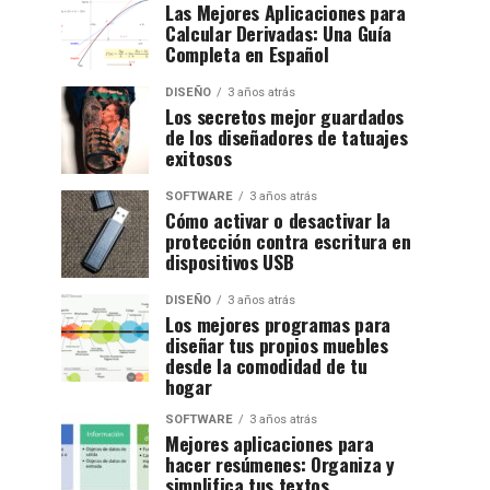
Las Mejores Aplicaciones para
Calcular Derivadas: Una Guía
Completa en Español
DISEÑO
3 años atrás
Los secretos mejor guardados
de los diseñadores de tatuajes
exitosos
SOFTWARE
3 años atrás
Cómo activar o desactivar la
protección contra escritura en
dispositivos USB
DISEÑO
3 años atrás
Los mejores programas para
diseñar tus propios muebles
desde la comodidad de tu
hogar
SOFTWARE
3 años atrás
Mejores aplicaciones para
hacer resúmenes: Organiza y
simplifica tus textos