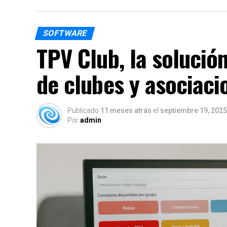
SOFTWARE
TPV Club, la solución
de clubes y asociaci
Publicado
11 meses atrás
el
septiembre 19, 2025
Por
admin