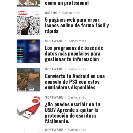
como un profesional
DISEÑO
3 años atrás
5 páginas web para crear
iconos online de forma fácil y
rápida
SOFTWARE
3 años atrás
Los programas de bases de
datos más populares para
gestionar tu información
SOFTWARE
3 años atrás
Convierte tu Android en una
consola de PS3 con estos
emuladores disponibles
SOFTWARE
3 años atrás
¿No puedes escribir en tu
USB? Aprende a quitar la
protección de escritura
fácilmente.
SOFTWARE
3 años atrás