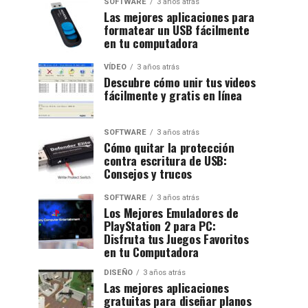
SOFTWARE
3 años atrás
Las mejores aplicaciones para
formatear un USB fácilmente
en tu computadora
VÍDEO
3 años atrás
Descubre cómo unir tus videos
fácilmente y gratis en línea
SOFTWARE
3 años atrás
Cómo quitar la protección
contra escritura de USB:
Consejos y trucos
SOFTWARE
3 años atrás
Los Mejores Emuladores de
PlayStation 2 para PC:
Disfruta tus Juegos Favoritos
en tu Computadora
DISEÑO
3 años atrás
Las mejores aplicaciones
gratuitas para diseñar planos