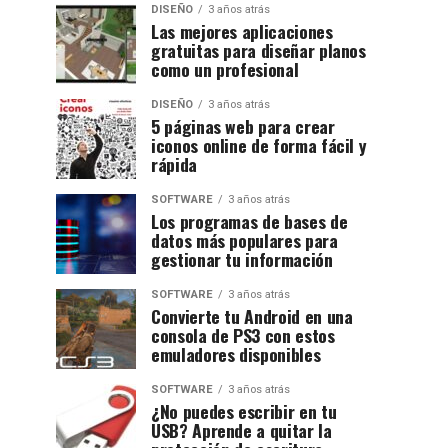
DISEÑO
3 años atrás
Las mejores aplicaciones
gratuitas para diseñar planos
como un profesional
DISEÑO
3 años atrás
5 páginas web para crear
iconos online de forma fácil y
rápida
SOFTWARE
3 años atrás
Los programas de bases de
datos más populares para
gestionar tu información
SOFTWARE
3 años atrás
Convierte tu Android en una
consola de PS3 con estos
emuladores disponibles
SOFTWARE
3 años atrás
¿No puedes escribir en tu
USB? Aprende a quitar la