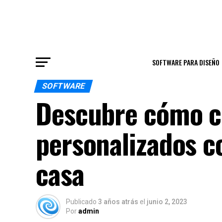
SOFTWARE PARA DISEÑO
SOFTWARE
Descubre cómo c
personalizados c
casa
Publicado
3 años atrás
el
junio 2, 2023
Por
admin