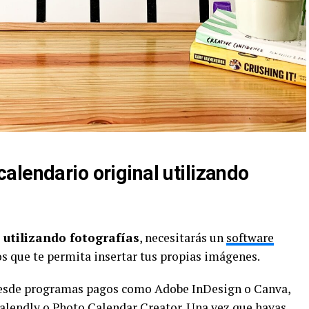
alendario original utilizando
 utilizando fotografías
, necesitarás un
software
s que te permita insertar tus propias imágenes.
desde programas pagos como Adobe InDesign o Canva,
alendly o Photo Calendar Creator. Una vez que hayas