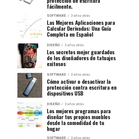
protección de escritura
fácilmente.
SOFTWARE
3 años atrás
Las Mejores Aplicaciones para
Calcular Derivadas: Una Guía
Completa en Español
DISEÑO
3 años atrás
Los secretos mejor guardados
de los diseñadores de tatuajes
exitosos
SOFTWARE
3 años atrás
Cómo activar o desactivar la
protección contra escritura en
dispositivos USB
DISEÑO
3 años atrás
Los mejores programas para
diseñar tus propios muebles
desde la comodidad de tu
hogar
SOFTWARE
3 años atrás