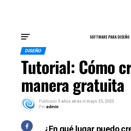
SOFTWARE PARA DISEÑO
DISEÑO
Tutorial: Cómo cr
manera gratuita
Publicado
3 años atrás
el
mayo 25, 2023
Por
admin
¿En qué lugar puedo cr