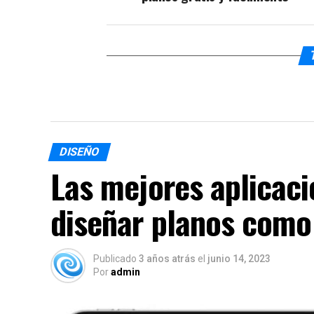
DISEÑO
Las mejores aplicaci
diseñar planos como
Publicado
3 años atrás
el
junio 14, 2023
Por
admin