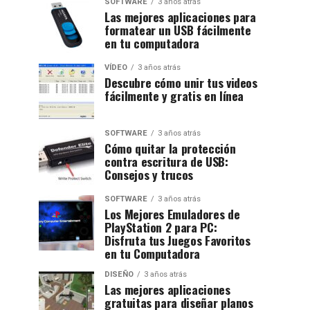
SOFTWARE
3 años atrás
Las mejores aplicaciones para
formatear un USB fácilmente
en tu computadora
VÍDEO
3 años atrás
Descubre cómo unir tus videos
fácilmente y gratis en línea
SOFTWARE
3 años atrás
Cómo quitar la protección
contra escritura de USB:
Consejos y trucos
SOFTWARE
3 años atrás
Los Mejores Emuladores de
PlayStation 2 para PC:
Disfruta tus Juegos Favoritos
en tu Computadora
DISEÑO
3 años atrás
Las mejores aplicaciones
gratuitas para diseñar planos