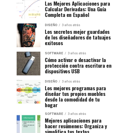
Las Mejores Aplicaciones para
Calcular Derivadas: Una Guía
Completa en Español
DISEÑO
3 años atrás
Los secretos mejor guardados
de los diseñadores de tatuajes
exitosos
SOFTWARE
3 años atrás
Cómo activar o desactivar la
protección contra escritura en
dispositivos USB
DISEÑO
3 años atrás
Los mejores programas para
diseñar tus propios muebles
desde la comodidad de tu
hogar
SOFTWARE
3 años atrás
Mejores aplicaciones para
hacer resúmenes: Organiza y
simplifica tus textos