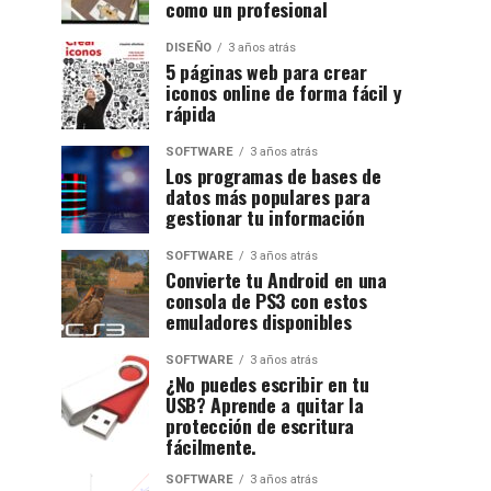
como un profesional
DISEÑO
3 años atrás
5 páginas web para crear
iconos online de forma fácil y
rápida
SOFTWARE
3 años atrás
Los programas de bases de
datos más populares para
gestionar tu información
SOFTWARE
3 años atrás
Convierte tu Android en una
consola de PS3 con estos
emuladores disponibles
SOFTWARE
3 años atrás
¿No puedes escribir en tu
USB? Aprende a quitar la
protección de escritura
fácilmente.
SOFTWARE
3 años atrás