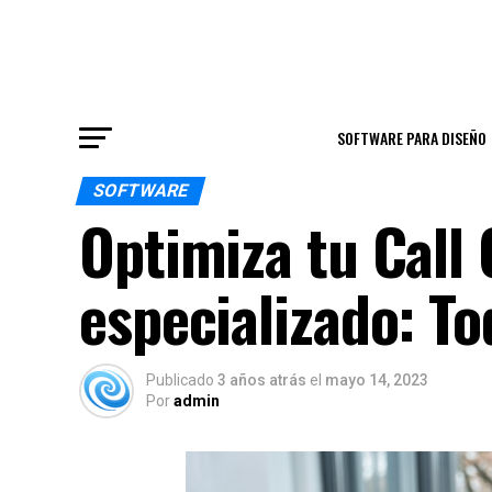
SOFTWARE PARA DISEÑO
SOFTWARE
Optimiza tu Call
especializado: To
Publicado
3 años atrás
el
mayo 14, 2023
Por
admin