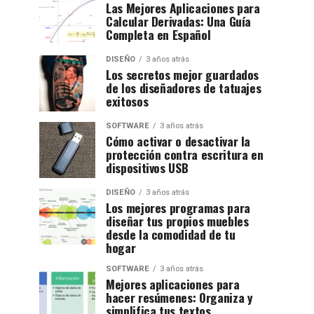
Las Mejores Aplicaciones para
Calcular Derivadas: Una Guía
Completa en Español
DISEÑO
3 años atrás
Los secretos mejor guardados
de los diseñadores de tatuajes
exitosos
SOFTWARE
3 años atrás
Cómo activar o desactivar la
protección contra escritura en
dispositivos USB
DISEÑO
3 años atrás
Los mejores programas para
diseñar tus propios muebles
desde la comodidad de tu
hogar
SOFTWARE
3 años atrás
Mejores aplicaciones para
hacer resúmenes: Organiza y
simplifica tus textos