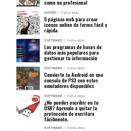
como un profesional
DISEÑO
3 años atrás
5 páginas web para crear
iconos online de forma fácil y
rápida
SOFTWARE
3 años atrás
Los programas de bases de
datos más populares para
gestionar tu información
SOFTWARE
3 años atrás
Convierte tu Android en una
consola de PS3 con estos
emuladores disponibles
SOFTWARE
3 años atrás
¿No puedes escribir en tu
USB? Aprende a quitar la
protección de escritura
fácilmente.
SOFTWARE
3 años atrás