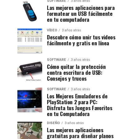
SOFTWARE
3 años atrás
Las mejores aplicaciones para
formatear un USB fácilmente
en tu computadora
VÍDEO
3 años atrás
Descubre cómo unir tus videos
fácilmente y gratis en línea
SOFTWARE
3 años atrás
Cómo quitar la protección
contra escritura de USB:
Consejos y trucos
SOFTWARE
3 años atrás
Los Mejores Emuladores de
PlayStation 2 para PC:
Disfruta tus Juegos Favoritos
en tu Computadora
DISEÑO
3 años atrás
Las mejores aplicaciones
gratuitas para diseñar planos