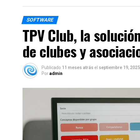
SOFTWARE
TPV Club, la solución
de clubes y asociaci
Publicado
11 meses atrás
el
septiembre 19, 2025
Por
admin