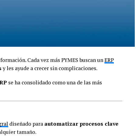
 y competiciones.
trol de participantes.
nsformación. Cada vez más PYMES buscan un
ERP
estión económica.
s
y les ayude a crecer sin complicaciones.
n con TPV Club
ERP
se ha consolidado como una de las más
ofesional y preparada para crecer.
presente.
gral
diseñado para
automatizar procesos clave
alquier tamaño.