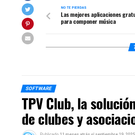
NO TE PIERDAS
Las mejores aplicaciones grat
para componer música
SOFTWARE
TPV Club, la solución
de clubes y asociaci
Publicado
11 meses atrás
el
septiembre 19, 2025