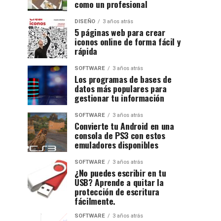
como un profesional
DISEÑO
3 años atrás
5 páginas web para crear
iconos online de forma fácil y
rápida
SOFTWARE
3 años atrás
Los programas de bases de
datos más populares para
gestionar tu información
SOFTWARE
3 años atrás
Convierte tu Android en una
consola de PS3 con estos
emuladores disponibles
SOFTWARE
3 años atrás
¿No puedes escribir en tu
USB? Aprende a quitar la
protección de escritura
fácilmente.
SOFTWARE
3 años atrás