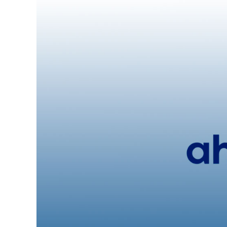
Además de la gestión interna para el club
app para socios
(PWA) que se instala fác
Desde ella, cada socio o tutor puede:
Firmar documentos y consentimientos de
Consultar sus pagos, recibos y vencimie
Actualizar sus datos personales en cual
Recibir notificaciones y comunicaciones 
Acceder a la documentación de forma cen
Todo desde un entorno sencillo, rápido y a
sin necesidad de descargar nada desde la t
Casos de uso reales
Clubes deportivos