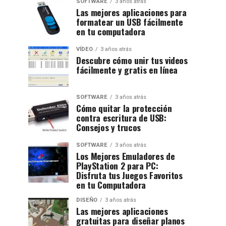
SOFTWARE
3 años atrás
Las mejores aplicaciones para
formatear un USB fácilmente
en tu computadora
VÍDEO
3 años atrás
Descubre cómo unir tus videos
fácilmente y gratis en línea
SOFTWARE
3 años atrás
Cómo quitar la protección
contra escritura de USB:
Consejos y trucos
SOFTWARE
3 años atrás
Los Mejores Emuladores de
PlayStation 2 para PC:
Disfruta tus Juegos Favoritos
en tu Computadora
DISEÑO
3 años atrás
Las mejores aplicaciones
gratuitas para diseñar planos