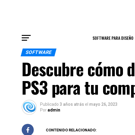
SOFTWARE PARA DISEÑO
SOFTWARE
Descubre cómo d
PS3 para tu com
Publicado
3 años atrás
el
mayo 26, 2023
Por
admin
CONTENIDO RELACIONADO: