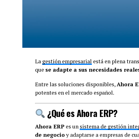
Gestión de fichas, entrenamientos, cuotas
Asociaciones culturales
Organización de talleres, actividades y con
Entidades educativas
La
gestión empresarial
está en plena tra
Inscripciones de alumnos, matrículas y g
que
se adapte a sus necesidades reale
Da el salto a la digitalizació
Entre las soluciones disponibles,
Ahora 
potentes en el mercado español.
Con TPV Club, tu entidad será más ágil, pr
La digitalización ya no es el futuro, es el 
¿Qué es Ahora ERP?
Software gestión deportiva
Ahora ERP
es un
sistema de gestión inte
de negocio
y adaptarse a empresas de cu