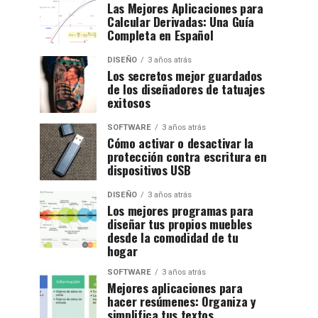
Las Mejores Aplicaciones para
Calcular Derivadas: Una Guía
Completa en Español
DISEÑO
3 años atrás
Los secretos mejor guardados
de los diseñadores de tatuajes
exitosos
SOFTWARE
3 años atrás
Cómo activar o desactivar la
protección contra escritura en
dispositivos USB
DISEÑO
3 años atrás
Los mejores programas para
diseñar tus propios muebles
desde la comodidad de tu
hogar
SOFTWARE
3 años atrás
Mejores aplicaciones para
hacer resúmenes: Organiza y
simplifica tus textos