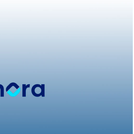
, TPV Club cuenta con una
ilmente en el móvil o tablet.
 manera digital.
ntos pendientes.
quier momento.
del club.
tralizada y segura.
ccesible desde cualquier dispositivo,
ienda de aplicaciones.