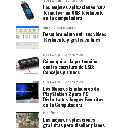
SOFTWARE
3 años atrás
Las mejores aplicaciones para
formatear un USB fácilmente
en tu computadora
VÍDEO
3 años atrás
Descubre cómo unir tus videos
fácilmente y gratis en línea
SOFTWARE
3 años atrás
Cómo quitar la protección
contra escritura de USB:
Consejos y trucos
SOFTWARE
3 años atrás
Los Mejores Emuladores de
PlayStation 2 para PC:
Disfruta tus Juegos Favoritos
en tu Computadora
DISEÑO
3 años atrás
Las mejores aplicaciones
gratuitas para diseñar planos