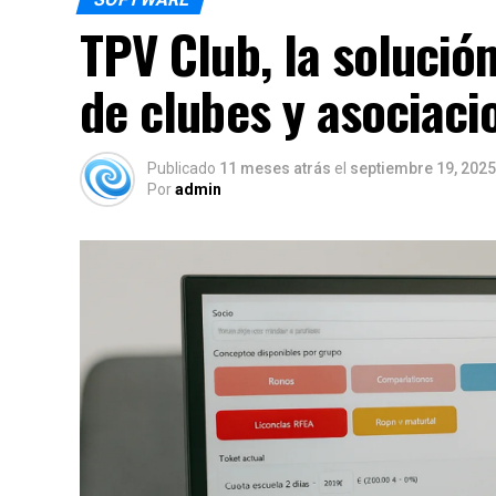
TPV Club, la solución
de clubes y asociaci
Publicado
11 meses atrás
el
septiembre 19, 2025
Por
admin