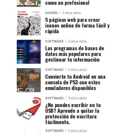
como un profesional
DISEÑO
3 años atrás
5 páginas web para crear
iconos online de forma fácil y
rápida
SOFTWARE
3 años atrás
Los programas de bases de
datos más populares para
gestionar tu información
SOFTWARE
3 años atrás
Convierte tu Android en una
consola de PS3 con estos
emuladores disponibles
SOFTWARE
3 años atrás
¿No puedes escribir en tu
USB? Aprende a quitar la
protección de escritura
fácilmente.
SOFTWARE
3 años atrás