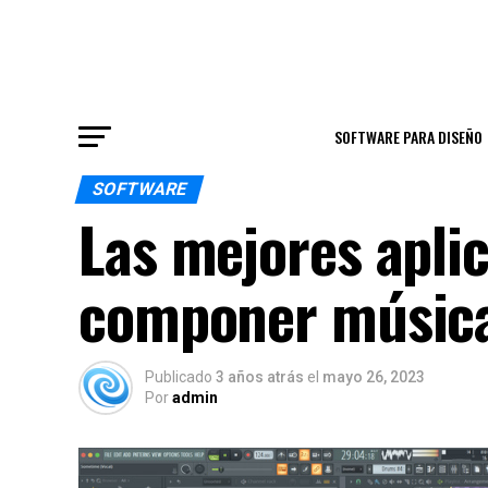
SOFTWARE PARA DISEÑO
SOFTWARE
Las mejores apli
componer músic
Publicado
3 años atrás
el
mayo 26, 2023
Por
admin