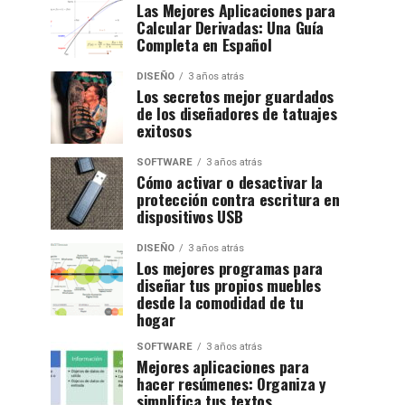
Las Mejores Aplicaciones para
Calcular Derivadas: Una Guía
Completa en Español
DISEÑO
3 años atrás
Los secretos mejor guardados
de los diseñadores de tatuajes
exitosos
SOFTWARE
3 años atrás
Cómo activar o desactivar la
protección contra escritura en
dispositivos USB
DISEÑO
3 años atrás
Los mejores programas para
diseñar tus propios muebles
desde la comodidad de tu
hogar
SOFTWARE
3 años atrás
Mejores aplicaciones para
hacer resúmenes: Organiza y
simplifica tus textos