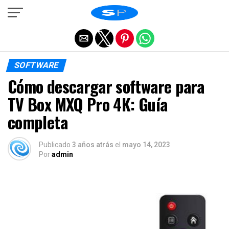
Salir de la versión móvil
SOFTWARE
Cómo descargar software para
TV Box MXQ Pro 4K: Guía
completa
Publicado
3 años atrás
el
mayo 14, 2023
Por
admin