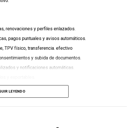
tivo.
ajas, renovaciones y perfiles enlazados.
icas, pagos puntuales y avisos automáticos.
pe, TPV físico, transferencia. efectivo
 consentimientos y subida de documentos.
lizados y notificaciones automáticas.
ados y exportables.
GUIR LEYENDO
y asociaciones que quieren dar un salto en su
orma.