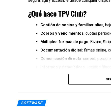
segura, ágil y accesible desde cualquier disposi
¿Qué hace TPV Club?
Gestión de socios y familias
: altas, b
Cobros y vencimientos
: cuotas periód
Múltiples formas de pago
: Bizum, Stri
Documentación digital
: firmas online,
Comunicación directa
: correos persona
Informes y estadísticas
: listados filtr
Ventajas de usar TPV Club
SE
Nuestro sistema está pensado para clubes 
gestión:
SOFTWARE
Centralización
: todo en una sola plataf