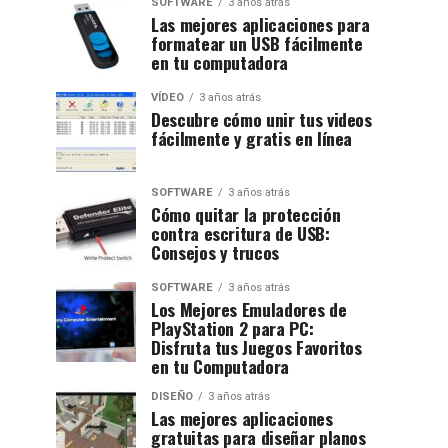
SOFTWARE
3 años atrás
Las mejores aplicaciones para
formatear un USB fácilmente
en tu computadora
VÍDEO
3 años atrás
Descubre cómo unir tus videos
fácilmente y gratis en línea
SOFTWARE
3 años atrás
Cómo quitar la protección
contra escritura de USB:
Consejos y trucos
SOFTWARE
3 años atrás
Los Mejores Emuladores de
PlayStation 2 para PC:
Disfruta tus Juegos Favoritos
en tu Computadora
DISEÑO
3 años atrás
Las mejores aplicaciones
gratuitas para diseñar planos