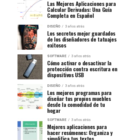
Las Mejores Aplicaciones para
Calcular Derivadas: Una Guía
Completa en Español
DISEÑO
3 años atrás
Los secretos mejor guardados
de los diseñadores de tatuajes
exitosos
SOFTWARE
3 años atrás
Cómo activar o desactivar la
protección contra escritura en
dispositivos USB
DISEÑO
3 años atrás
Los mejores programas para
diseñar tus propios muebles
desde la comodidad de tu
hogar
SOFTWARE
3 años atrás
Mejores aplicaciones para
hacer resúmenes: Organiza y
simplifica tus textos