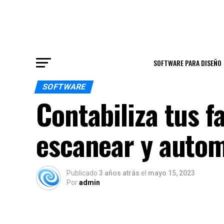
SOFTWARE PARA DISEÑO
SOFTWARE
Contabiliza tus f
escanear y autom
Publicado
3 años atrás
el
mayo 15, 2023
Por
admin