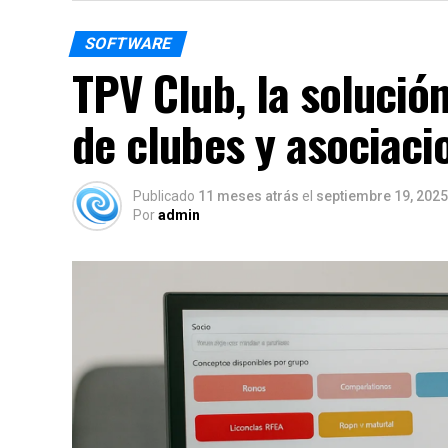
SOFTWARE
TPV Club, la solución
de clubes y asociaci
Publicado
11 meses atrás
el
septiembre 19, 2025
Por
admin