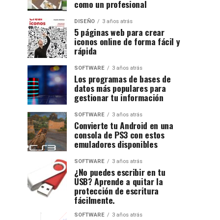
como un profesional
DISEÑO
3 años atrás
5 páginas web para crear
iconos online de forma fácil y
rápida
SOFTWARE
3 años atrás
Los programas de bases de
datos más populares para
gestionar tu información
SOFTWARE
3 años atrás
Convierte tu Android en una
consola de PS3 con estos
emuladores disponibles
SOFTWARE
3 años atrás
¿No puedes escribir en tu
USB? Aprende a quitar la
protección de escritura
fácilmente.
SOFTWARE
3 años atrás