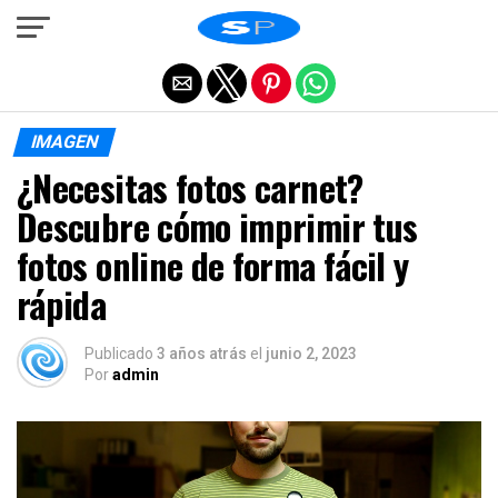
Salir de la versión móvil
IMAGEN
¿Necesitas fotos carnet?
Descubre cómo imprimir tus
fotos online de forma fácil y
rápida
Publicado
3 años atrás
el
junio 2, 2023
Por
admin