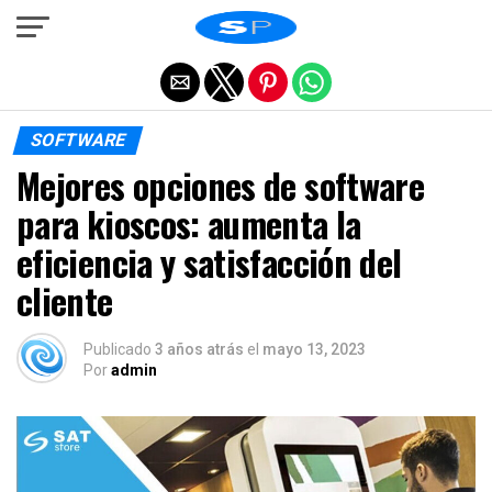
Salir de la versión móvil
SOFTWARE
Mejores opciones de software
para kioscos: aumenta la
eficiencia y satisfacción del
cliente
Publicado
3 años atrás
el
mayo 13, 2023
Por
admin