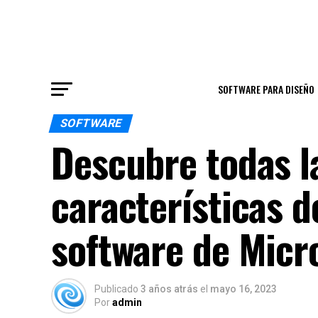
SOFTWARE PARA DISEÑO
SOFTWARE
Descubre todas l
características d
software de Micr
Publicado
3 años atrás
el
mayo 16, 2023
Por
admin