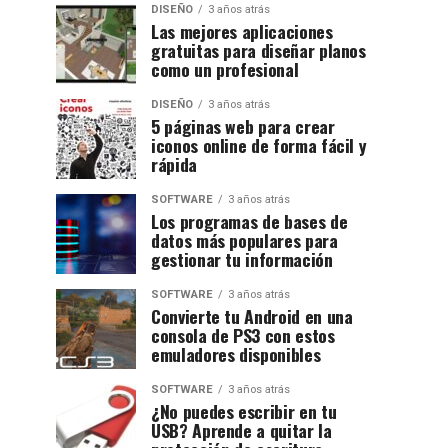
DISEÑO
3 años atrás
Las mejores aplicaciones
gratuitas para diseñar planos
como un profesional
DISEÑO
3 años atrás
5 páginas web para crear
iconos online de forma fácil y
rápida
SOFTWARE
3 años atrás
Los programas de bases de
datos más populares para
gestionar tu información
SOFTWARE
3 años atrás
Convierte tu Android en una
consola de PS3 con estos
emuladores disponibles
SOFTWARE
3 años atrás
¿No puedes escribir en tu
USB? Aprende a quitar la