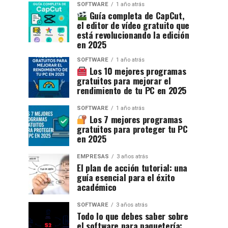
SOFTWARE
1 año atrás
Guía completa de CapCut,
el editor de vídeo gratuito que
está revolucionando la edición
en 2025
SOFTWARE
1 año atrás
Los 10 mejores programas
gratuitos para mejorar el
rendimiento de tu PC en 2025
SOFTWARE
1 año atrás
Los 7 mejores programas
gratuitos para proteger tu PC
en 2025
EMPRESAS
3 años atrás
El plan de acción tutorial: una
guía esencial para el éxito
académico
SOFTWARE
3 años atrás
Todo lo que debes saber sobre
el software para paquetería: