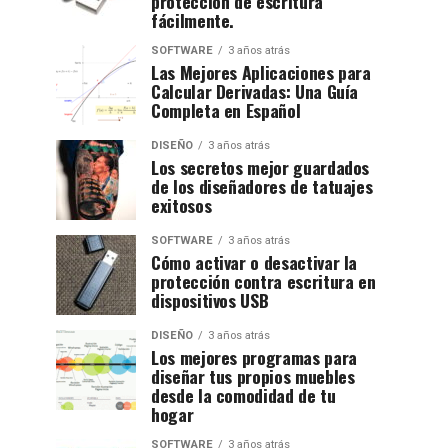
protección de escritura
fácilmente.
SOFTWARE
3 años atrás
Las Mejores Aplicaciones para
Calcular Derivadas: Una Guía
Completa en Español
DISEÑO
3 años atrás
Los secretos mejor guardados
de los diseñadores de tatuajes
exitosos
SOFTWARE
3 años atrás
Cómo activar o desactivar la
protección contra escritura en
dispositivos USB
DISEÑO
3 años atrás
Los mejores programas para
diseñar tus propios muebles
desde la comodidad de tu
hogar
SOFTWARE
3 años atrás