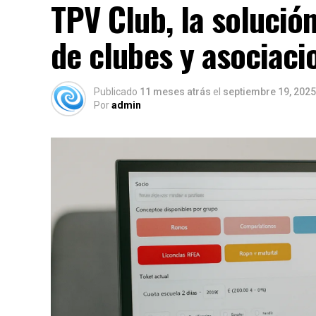
TPV Club, la solución
de clubes y asociaci
Publicado
11 meses atrás
el
septiembre 19, 2025
Por
admin