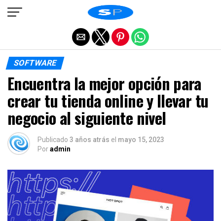
Salir de la versión móvil
SOFTWARE
Encuentra la mejor opción para
crear tu tienda online y llevar tu
negocio al siguiente nivel
Publicado
3 años atrás
el
mayo 15, 2023
Por
admin