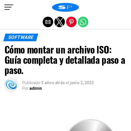
Salir de la versión móvil
SOFTWARE
Cómo montar un archivo ISO:
Guía completa y detallada paso a
paso.
Publicado
3 años atrás
el
junio 2, 2023
Por
admin