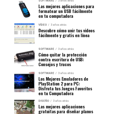
SOFTWARE
3 años atrás
Las mejores aplicaciones para
formatear un USB fácilmente
en tu computadora
VÍDEO
3 años atrás
Descubre cómo unir tus videos
fácilmente y gratis en línea
SOFTWARE
3 años atrás
Cómo quitar la protección
contra escritura de USB:
Consejos y trucos
SOFTWARE
3 años atrás
Los Mejores Emuladores de
PlayStation 2 para PC:
Disfruta tus Juegos Favoritos
en tu Computadora
DISEÑO
3 años atrás
Las mejores aplicaciones
gratuitas para diseñar planos