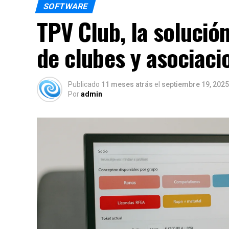
SOFTWARE
TPV Club, la solución
de clubes y asociaci
Publicado
11 meses atrás
el
septiembre 19, 2025
Por
admin