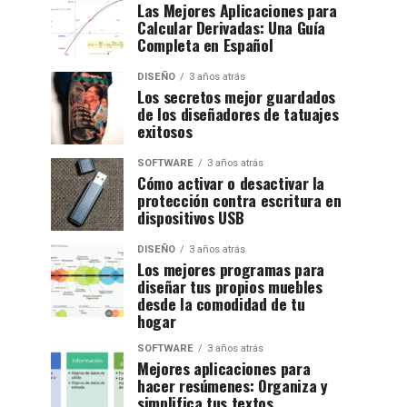
Las Mejores Aplicaciones para
Calcular Derivadas: Una Guía
Completa en Español
DISEÑO
3 años atrás
Los secretos mejor guardados
de los diseñadores de tatuajes
exitosos
SOFTWARE
3 años atrás
Cómo activar o desactivar la
protección contra escritura en
dispositivos USB
DISEÑO
3 años atrás
Los mejores programas para
diseñar tus propios muebles
desde la comodidad de tu
hogar
SOFTWARE
3 años atrás
Mejores aplicaciones para
hacer resúmenes: Organiza y
simplifica tus textos