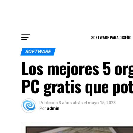
SOFTWARE PARA DISEÑO
SOFTWARE
Los mejores 5 or
PC gratis que po
Publicado
3 años atrás
el
mayo 15, 2023
Por
admin