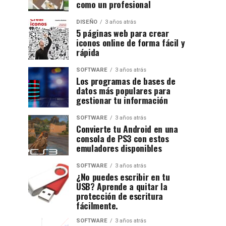
como un profesional
DISEÑO
3 años atrás
5 páginas web para crear
iconos online de forma fácil y
rápida
SOFTWARE
3 años atrás
Los programas de bases de
datos más populares para
gestionar tu información
SOFTWARE
3 años atrás
Convierte tu Android en una
consola de PS3 con estos
emuladores disponibles
SOFTWARE
3 años atrás
¿No puedes escribir en tu
USB? Aprende a quitar la
protección de escritura
fácilmente.
SOFTWARE
3 años atrás