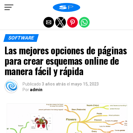
Salir de la versión móvil
SOFTWARE
Las mejores opciones de páginas
para crear esquemas online de
manera fácil y rápida
Publicado
3 años atrás
el
mayo 15, 2023
Por
admin