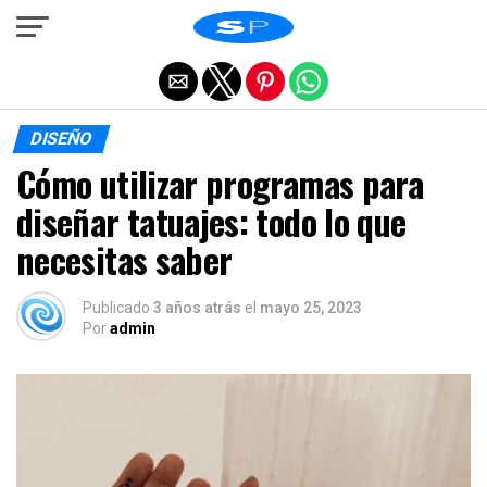
Salir de la versión móvil
DISEÑO
Cómo utilizar programas para
diseñar tatuajes: todo lo que
necesitas saber
Publicado
3 años atrás
el
mayo 25, 2023
Por
admin