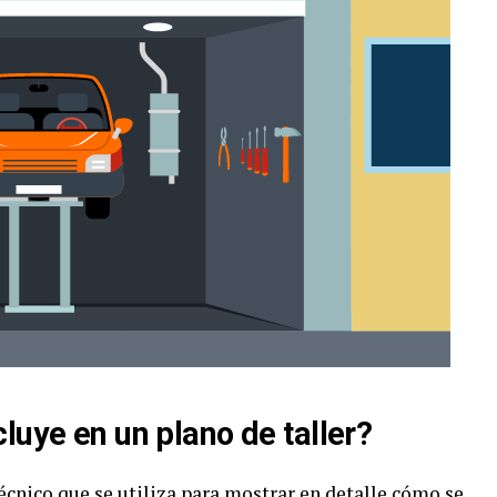
luye en un plano de taller?
écnico que se utiliza para mostrar en detalle cómo se