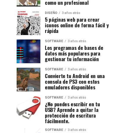
como un profesional
DISEÑO
3 años atrás
5 páginas web para crear
iconos online de forma fácil y
rápida
SOFTWARE
3 años atrás
Los programas de bases de
datos más populares para
gestionar tu información
SOFTWARE
3 años atrás
Convierte tu Android en una
consola de PS3 con estos
emuladores disponibles
SOFTWARE
3 años atrás
¿No puedes escribir en tu
USB? Aprende a quitar la
protección de escritura
fácilmente.
SOFTWARE
3 años atrás