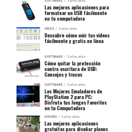
SOFTWARE
3 años atrás
Las mejores aplicaciones para
formatear un USB fácilmente
en tu computadora
VÍDEO
3 años atrás
Descubre cómo unir tus videos
fácilmente y gratis en línea
SOFTWARE
3 años atrás
Cómo quitar la protección
contra escritura de USB:
Consejos y trucos
SOFTWARE
3 años atrás
Los Mejores Emuladores de
PlayStation 2 para PC:
Disfruta tus Juegos Favoritos
en tu Computadora
DISEÑO
3 años atrás
Las mejores aplicaciones
gratuitas para diseñar planos