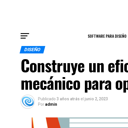
SOFTWARE PARA DISEÑO
DISEÑO
Construye un efic
mecánico para op
Publicado
3 años atrás
el
junio 2, 2023
Por
admin