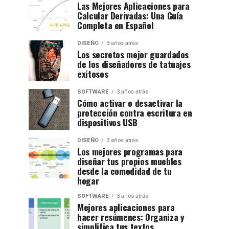
Las Mejores Aplicaciones para
Calcular Derivadas: Una Guía
Completa en Español
DISEÑO
3 años atrás
Los secretos mejor guardados
de los diseñadores de tatuajes
exitosos
SOFTWARE
3 años atrás
Cómo activar o desactivar la
protección contra escritura en
dispositivos USB
DISEÑO
3 años atrás
Los mejores programas para
diseñar tus propios muebles
desde la comodidad de tu
hogar
SOFTWARE
3 años atrás
Mejores aplicaciones para
hacer resúmenes: Organiza y
simplifica tus textos