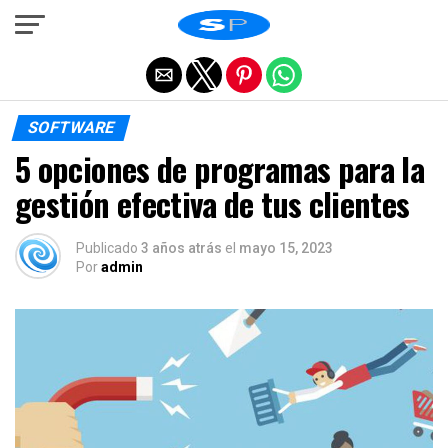
Salir de la versión móvil
SOFTWARE
5 opciones de programas para la
gestión efectiva de tus clientes
Publicado
3 años atrás
el
mayo 15, 2023
Por
admin