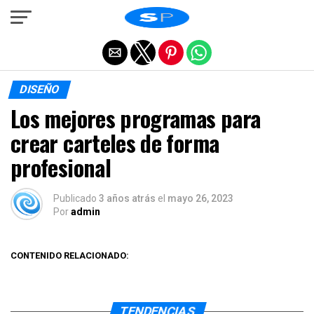
Salir de la versión móvil
DISEÑO
Los mejores programas para
crear carteles de forma
profesional
Publicado
3 años atrás
el
mayo 26, 2023
Por
admin
CONTENIDO RELACIONADO:
TENDENCIAS