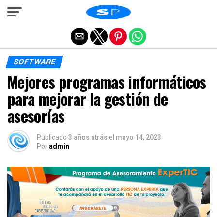
Salir de la versión móvil
SOFTWARE
Mejores programas informáticos
para mejorar la gestión de
asesorías
Publicado
3 años atrás
el
mayo 14, 2023
Por
admin