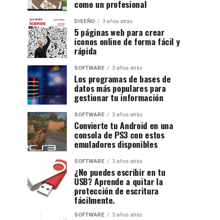
como un profesional
DISEÑO
3 años atrás
5 páginas web para crear
iconos online de forma fácil y
rápida
SOFTWARE
3 años atrás
Los programas de bases de
datos más populares para
gestionar tu información
SOFTWARE
3 años atrás
Convierte tu Android en una
consola de PS3 con estos
emuladores disponibles
SOFTWARE
3 años atrás
¿No puedes escribir en tu
USB? Aprende a quitar la
protección de escritura
fácilmente.
SOFTWARE
3 años atrás