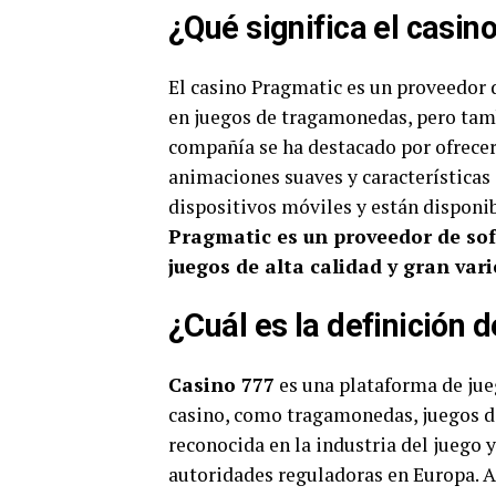
¿Qué significa el casi
El casino Pragmatic es un proveedor
en juegos de tragamonedas, pero tamb
compañía se ha destacado por ofrecer
animaciones suaves y características
dispositivos móviles y están disponi
Pragmatic es un proveedor de sof
juegos de alta calidad y gran var
¿Cuál es la definición 
Casino 777
es una plataforma de jue
casino, como tragamonedas, juegos d
reconocida en la industria del juego 
autoridades reguladoras en Europa.