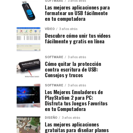
SOFTWARE
3 años atrás
Las mejores aplicaciones para
formatear un USB fácilmente
en tu computadora
VÍDEO
3 años atrás
Descubre cómo unir tus videos
fácilmente y gratis en línea
SOFTWARE
3 años atrás
Cómo quitar la protección
contra escritura de USB:
Consejos y trucos
SOFTWARE
3 años atrás
Los Mejores Emuladores de
PlayStation 2 para PC:
Disfruta tus Juegos Favoritos
en tu Computadora
DISEÑO
3 años atrás
Las mejores aplicaciones
gratuitas para diseñar planos