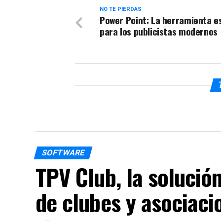
NO TE PIERDAS
Power Point: La herramienta e
para los publicistas modernos
SOFTWARE
TPV Club, la solución
de clubes y asociaci