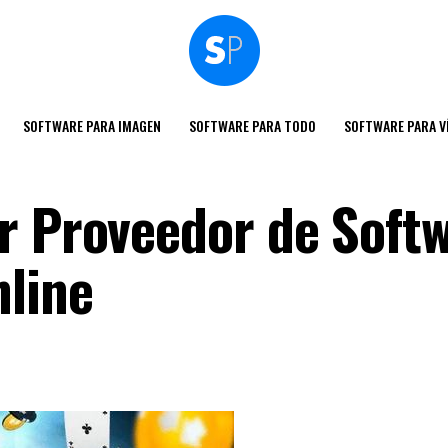
SOFTWARE PARA IMAGEN
SOFTWARE PARA TODO
SOFTWARE PARA V
r Proveedor de Soft
nline