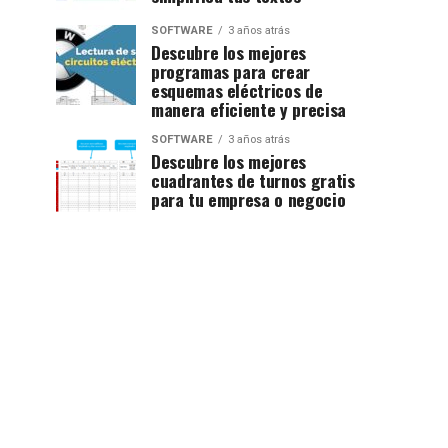
SOFTWARE
3 años atrás
Descubre los mejores
programas para crear
esquemas eléctricos de
manera eficiente y precisa
SOFTWARE
3 años atrás
Descubre los mejores
cuadrantes de turnos gratis
para tu empresa o negocio