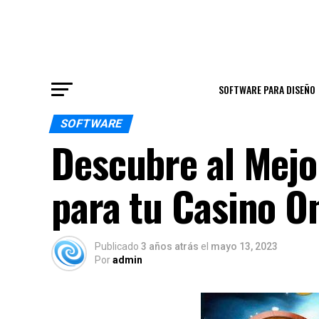
SOFTWARE PARA DISEÑO
SOFTWARE
Descubre al Mejo
para tu Casino O
Publicado
3 años atrás
el
mayo 13, 2023
Por
admin