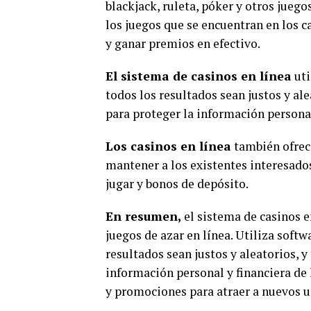
blackjack, ruleta, póker y otros jueg
los juegos que se encuentran en los c
y ganar premios en efectivo.
El sistema de casinos en línea
uti
todos los resultados sean justos y al
para proteger la información personal
Los casinos en línea
también ofrec
mantener a los existentes interesado
jugar y bonos de depósito.
En resumen,
el sistema de casinos e
juegos de azar en línea. Utiliza softw
resultados sean justos y aleatorios, y
información personal y financiera de 
y promociones para atraer a nuevos u