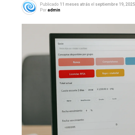
Publicado
11 meses atrás
el
septiembre 19, 2025
Por
admin