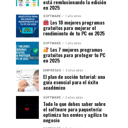
está revolucionando la edición
en 2025
SOFTWARE
1 año atrás
Los 10 mejores programas
gratuitos para mejorar el
rendimiento de tu PC en 2025
SOFTWARE
1 año atrás
Los 7 mejores programas
gratuitos para proteger tu PC
en 2025
EMPRESAS
3 años atrás
El plan de acción tutorial: una
guía esencial para el éxito
académico
SOFTWARE
3 años atrás
Todo lo que debes saber sobre
el software para paquetería:
optimiza tus envíos y agiliza tu
negocio