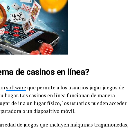
ema de casinos en línea?
 un
software
que permite a los usuarios jugar juegos de
su hogar. Los casinos en línea funcionan de manera
lugar de ir a un lugar físico, los usuarios pueden acceder
mputadora o un dispositivo móvil.
ariedad de juegos que incluyen máquinas tragamonedas,